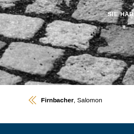
SIE HA
Firnbacher
, Salomon