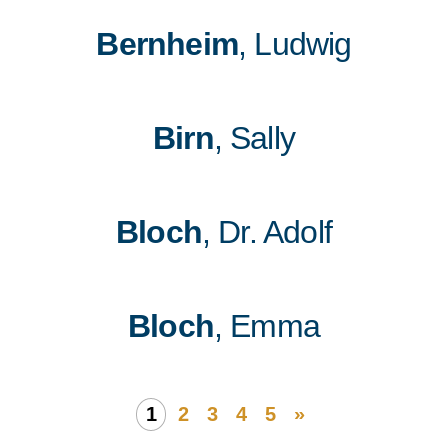
Bernheim
, Ludwig
Birn
, Sally
Bloch
, Dr. Adolf
Bloch
, Emma
1
2
3
4
5
»