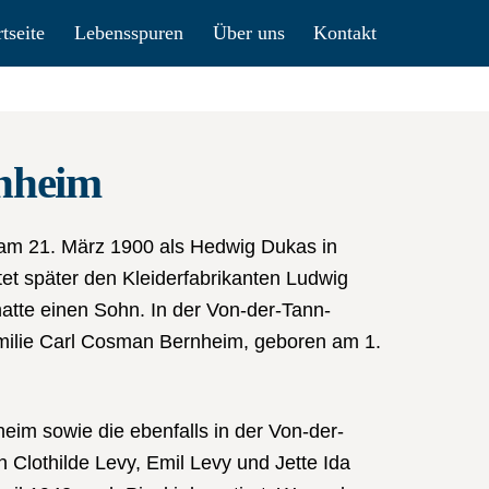
rtseite
Lebensspuren
Über uns
Kontakt
nheim
m 21. März 1900 als Hedwig Dukas in
tet später den Kleiderfabrikanten Ludwig
tte einen Sohn. In der Von-der-Tann-
amilie Carl Cosman Bernheim, geboren am 1.
im sowie die ebenfalls in der Von-der-
Clothilde Levy, Emil Levy und Jette Ida