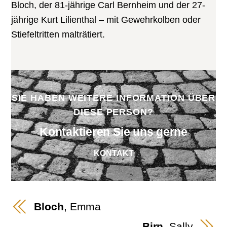
Bloch, der 81-jährige Carl Bernheim und der 27-
jährige Kurt Lilienthal – mit Gewehrkolben oder
Stiefeltritten malträtiert.
SIE HABEN WEITERE INFORMATION ÜBER
DIESE PERSON?
Kontaktieren Sie uns gerne
KONTAKT
Bloch
, Emma
Birn
, Sally