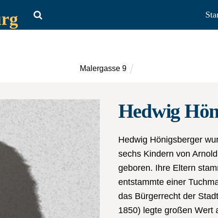
urg
Sta
Malergasse 9
Hedwig Hön
Hedwig Hönigsberger wurd
sechs Kindern von Arnol
geboren. Ihre Eltern stam
entstammte einer Tuchma
das Bürgerrecht der Stad
1850) legte großen Wert a