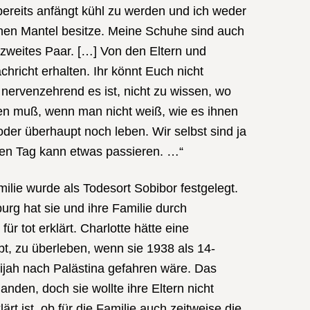
bereits anfängt kühl zu werden und ich weder
nen Mantel besitze. Meine Schuhe sind auch
 zweites Paar. […] Von den Eltern und
hricht erhalten. Ihr könnt Euch nicht
nervenzehrend es ist, nicht zu wissen, wo
en muß, wenn man nicht weiß, wie es ihnen
oder überhaupt noch leben. Wir selbst sind ja
eden Tag kann etwas passieren. …“
milie wurde als Todesort Sobibor festgelegt.
rg hat sie und ihre Familie durch
ür tot erklärt. Charlotte hätte eine
t, zu überleben, wenn sie 1938 als 14-
lijah nach Palästina gefahren wäre. Das
handen, doch sie wollte ihre Eltern nicht
ärt ist, ob für die Familie auch zeitweise die