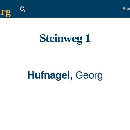
urg
Sta
Steinweg 1
Hufnagel
, Georg