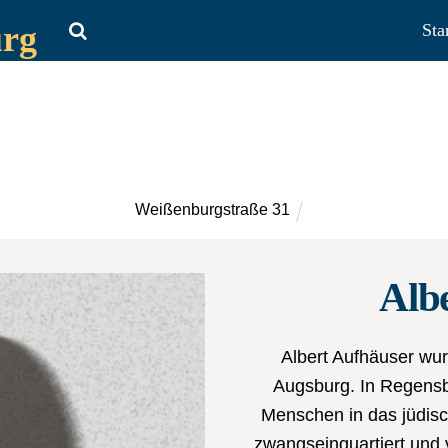
urg
Sta
Weißenburgstraße 31
Alb
Albert Aufhäuser wur
Augsburg. In Regens
Menschen in das jüdisc
zwangseinquartiert und 