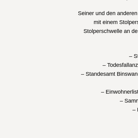
Seiner und den anderen
mit einem Stolpers
Stolperschwelle an d
– S
– Todesfallan
– Standesamt Binswan
– Einwohnerli
– Samm
– 