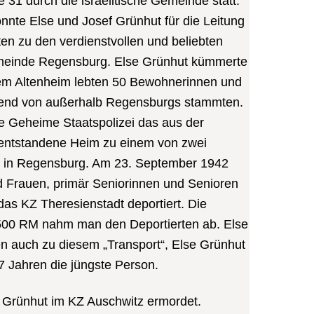
 31 durch die israelitische Gemeinde statt.
nnte Else und Josef Grünhut für die Leitung
en zu den verdienstvollen und beliebten
emeinde Regensburg. Else Grünhut kümmerte
dem Altenheim lebten 50 Bewohnerinnen und
end von außerhalb Regensburgs stammten.
ie Geheime Staatspolizei das aus der
 entstandene Heim zu einem von zwei
in Regensburg. Am 23. September 1942
 Frauen, primär Seniorinnen und Senioren
das KZ Theresienstadt deportiert. Die
.500 RM nahm man den Deportierten ab. Else
en auch zu diesem „Transport“, Else Grünhut
7 Jahren die jüngste Person.
 Grünhut im KZ Auschwitz ermordet.