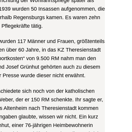
richtung der Wohlfahrtspflege später als
1939 wurden 50 Insassen aufgenommen, die
ßerhalb Regensburgs kamen. Es waren zehn
Pflegekräfte tätig.
urden 117 Männer und Frauen, größtenteils
en über 60 Jahre, in das KZ Theresienstadt
nsportkosten“ von 9.500 RM nahm man den
und Josef Grünhut gehörten auch zu diesem
er Presse wurde dieser nicht erwähnt.
chiedete sich noch von der katholischen
Weber, der er 150 RM schenkte. Ihr sagte er,
ales Altenheim nach Theresienstadt kommen
ngaben glaubte, wissen wir nicht. Ein kurz
nhut, einer 76-jährigen Heimbewohnerin