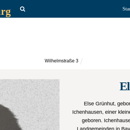
urg
Sta
Wilhelmstraße 3
E
Else Grünhut, gebor
Ichenhausen, einer klei
geboren. Ichenhause
Landgemeinden in Baye