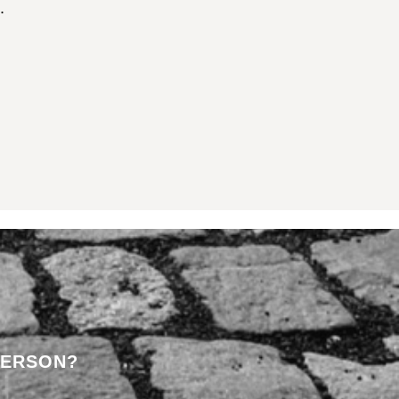
.
PERSON?