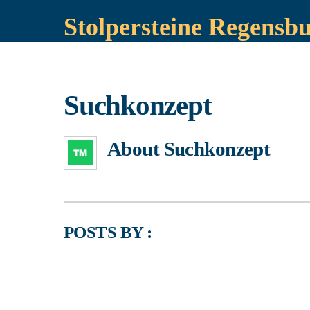
Stolpersteine Regensb
Suchkonzept
About
Suchkonzept
POSTS BY :