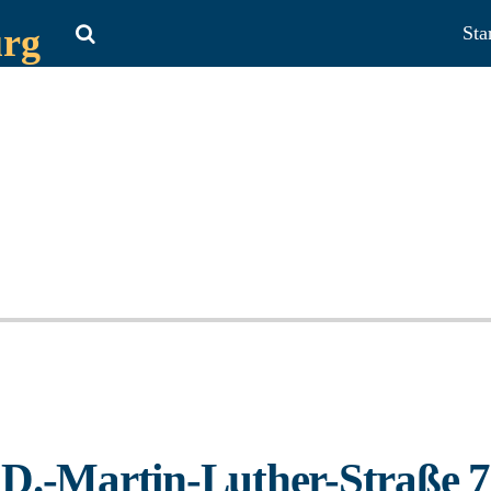
urg
Sta
D.-Martin-Luther-Straße 7